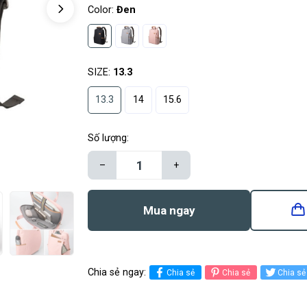
Color:
Đen
SIZE:
13.3
13.3
14
15.6
Số lượng:
–
+
Mua ngay
Chia sẻ ngay:
Chia sẻ
Chia sẻ
Chia sẻ