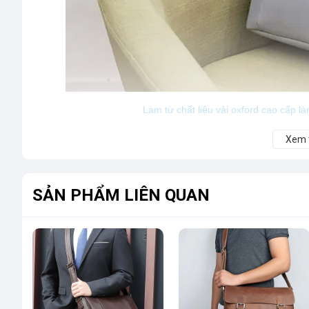
Làm từ chất liệu vải oxford cao cấp l
2. Cá tính- thời thượng
Xem
Thiết kế theo phong cách đơn giản, gọn nhẹ, đơn sắc nhưng v
SẢN PHẨM LIÊN QUAN
cùng hiện đại, dễ phối đồ, dễ dàng phù hợp với phong cách, tí
3. Tính thực dụng trong thiết kế
Balo Yinuo Thanh Lịch, Thời Trang (B12) được thiết kế với 
khi đi lại hay trong những chuyến đi du lịch tới những vùng đất 