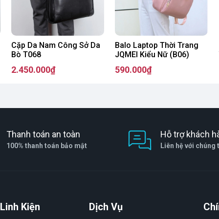
 cố thêm lớp đệm giúp bạn dễ dàng mang vác mà không sợ bị đau
Cặp Da Nam Công Sở Da
Balo Laptop Thời Trang
ễ dàng mang đi du lịch.
Bò T068
JQMEI Kiểu Nữ (B06)
n quan trọng, không những giúp cho các thiết bị điện tử của bạn
2.450.000₫
590.000₫
ận tiện trong việc di chuyển cũng như tạo nên phong cách sang
 balo đẹp chính hãng bạn có thể đến với Macvietstore – Hệ thống
 chất lượng tốt nhất. Cùng với chế độ hậu mãi cho khách hàng,
ành hợp lý nhất.
Thanh toán an toàn
Hỗ trợ khách h
Xuân, TP.Hà Nội
100% thanh toán bảo mật
Liên hệ với chúng 
Linh Kiện
Dịch Vụ
Chí