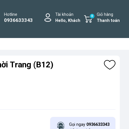
Hotline
Tài khoản
Giỏ hàng
0
0936633343
Hello, Khách
Thanh toán
hời Trang (B12)
Gọi ngay
0936633343