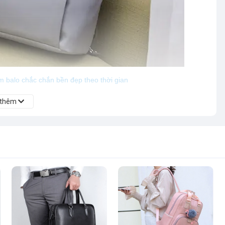
àm balo chắc chắn bền đẹp theo thời gian
 thêm
ẫn rất thời thượng. Túi có 3 tone màu cơ bản đơn giản nhưng vô
nh chất công việc của bạn.
nhiều ngăn đáp ứng nhu cầu đựng được nhiều đồ dùng của bạn mỗi
mới.