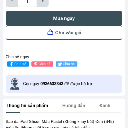
–
+
Mua ngay
Cho vào giỏ
Chia sẻ ngay:
Chia sẻ
Chia sẻ
Chia sẻ
Gọi ngay
0936633343
để được hỗ trợ
Thông tin sản phẩm
Hướng dẫn
Đánh giá
Bao da iPad Silicon Màu Pastel (Không khay bút) Đen (S45) -
Viền ốp Silicon chất lượng cao, giá cả hấp dẫn