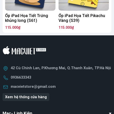
Ốp iPad Họa Tiết Trứng
Ốp iPad Họa Tiết Pikachu
Ố
khủng long (S61)
Vàng (S39)
115.000₫
115.000₫
1
42 Cù Chính Lan, P.Khương Mai, Q.Thanh Xuân, TP.Hà Nội
0936633343
macvietstore@gmail.com
Xem hệ thống cửa hàng
Mac- Linh Kiện