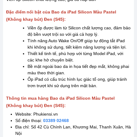
Đặc điểm nổi bật của Bao da iPad Silicon Màu Pastel
(Không khay bút) Đen (S45):
Viền ốp được làm từ Silicon chất lượng cao, đảm bảo
độ bền vượt trội so với giá cả hợp lý.
Tính năng Auto Wake On/Off giúp tự động tắt iPad
khi không sử dụng, tiết kiệm năng lượng và tiện lợi.
Thiết kế tinh tế, phù hợp với từng Model iPad, với
các khe hở chuyên biệt.
Bề mặt ngoài bao da in họa tiết đẹp mắt, không phai
màu theo thời gian.
Ốp iPad có cấu trúc hình lục giác tổ ong, giúp tránh
trơn trượt khi sử dụng trên mặt bàn.
Thông tin mua hàng Bao da iPad Silicon Màu Pastel
(Không khay bút) Đen (S45):
Website: Phukiensi.vn
Số điện thoại:
03389 02468
Địa chỉ: Số 42 Cù Chính Lan, Khương Mai, Thanh Xuân, Hà
Nội