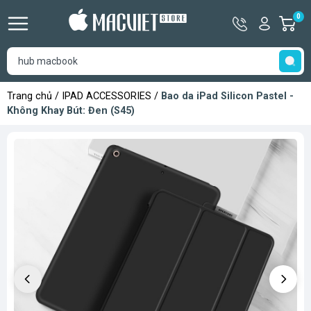
Hotline
Tài
0
G
09366333
khoản
h
Hello,
T
Khách
t
Trang chủ
/
IPAD ACCESSORIES
/
Bao da iPad Silicon Pastel -
Không Khay Bút: Đen (S45)