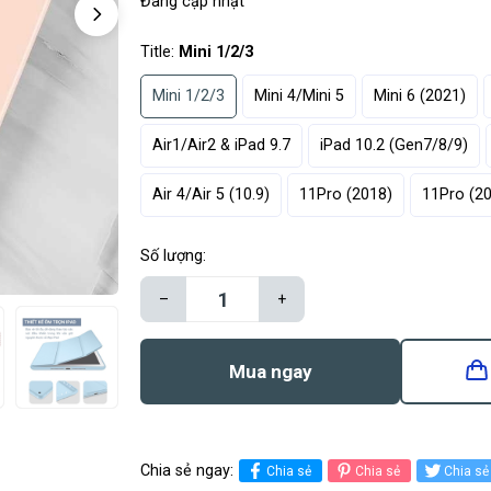
Đang cập nhật
Title:
Mini 1/2/3
Mini 1/2/3
Mini 4/Mini 5
Mini 6 (2021)
Air1/Air2 & iPad 9.7
iPad 10.2 (Gen7/8/9)
Air 4/Air 5 (10.9)
11Pro (2018)
11Pro (2
Số lượng:
–
+
Mua ngay
Chia sẻ ngay:
Chia sẻ
Chia sẻ
Chia sẻ