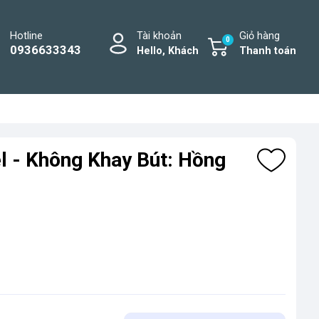
Hotline
Tài khoản
Giỏ hàng
0
0936633343
Hello, Khách
Thanh toán
el - Không Khay Bút: Hồng
M