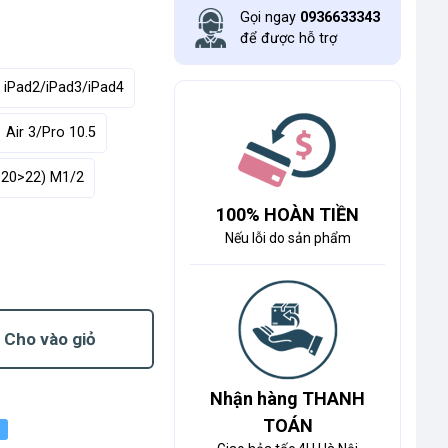
Gọi ngay
0936633343
để được hỗ trợ
iPad2/iPad3/iPad4
Air 3/Pro 10.5
020>22) M1/2
100% HOÀN TIỀN
Nếu lỗi do sản phẩm
Cho vào giỏ
Nhận hàng THANH
TOÁN