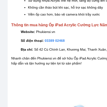
Sử dụng nhựa Acrylic thế hệ mới, tăng độ cứng lên 
Không cần tháo bút khi sạc, hỗ trợ sạc không dây
Viền ốp cao hơn, bảo vệ camera khỏi trầy xước
Thông tin mua hàng Ốp iPad Acrylic Cường Lực Nân
Website:
Phukiensi.vn
Số điện thoại:
03389 02468
Địa chỉ:
Số 42 Cù Chính Lan, Khương Mai, Thanh Xuân,
Nhanh chân đến Phukiensi.vn để sở hữu Ốp iPad Acrylic Cườn
hấp dẫn và tận hưởng sự tiện lợi từ sản phẩm!