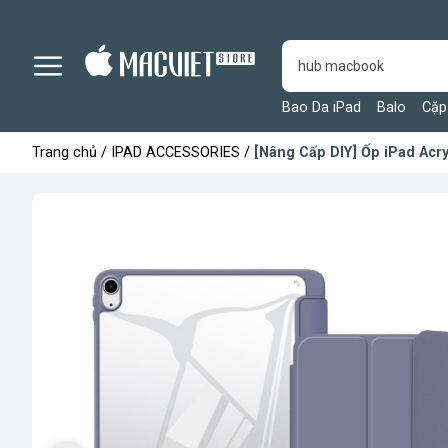
Bao Da iPad
Balo
Cặp
Trang chủ
/
IPAD ACCESSORIES
/
[Nâng Cấp DIY] Ốp iPad Acry