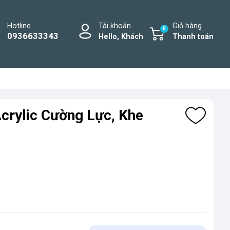
Hotline
Tài khoản
Giỏ hàng
0
0936633343
Hello, Khách
Thanh toán
crylic Cường Lực, Khe
M