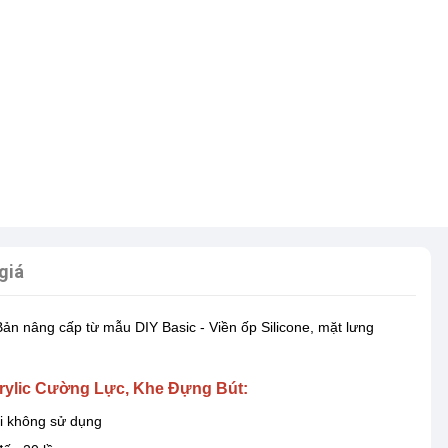
giá
n nâng cấp từ mẫu DIY Basic - Viền ốp Silicone, mặt lưng
crylic Cường Lực, Khe Đựng Bút:
i không sử dụng