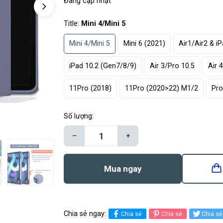
Đang cập nhật
Title:
Mini 4/Mini 5
Mini 4/Mini 5
Mini 6 (2021)
Air1/Air2 & iP
iPad 10.2 (Gen7/8/9)
Air 3/Pro 10.5
Air 4
11Pro (2018)
11Pro (2020>22) M1/2
Pro
Số lượng:
–
+
Mua ngay
Chia sẻ ngay:
Chia sẻ
Chia sẻ
Chia sẻ