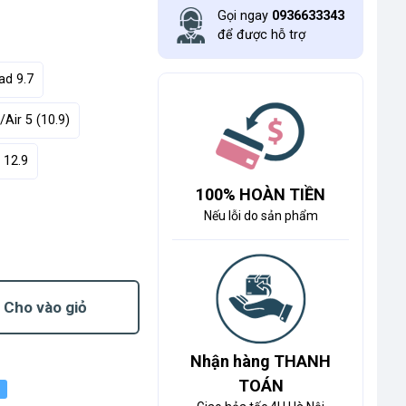
Gọi ngay
0936633343
để được hỗ trợ
ad 9.7
/Air 5 (10.9)
 12.9
100% HOÀN TIỀN
Nếu lỗi do sản phẩm
Cho vào giỏ
Nhận hàng THANH
TOÁN