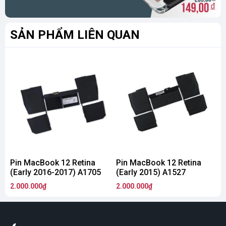
SẢN PHẨM LIÊN QUAN
Pin MacBook 12 Retina
Pin MacBook 12 Retina
P
(Early 2016-2017) A1705
(Early 2015) A1527
2.000.000₫
2.000.000₫
1