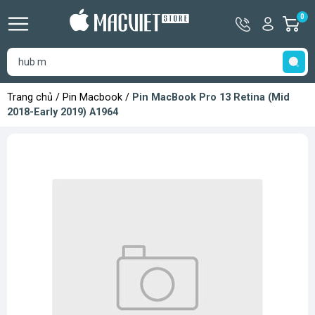
Hotline
Tài
0
G
09366333
khoản
h
Hello,
T
Khách
t
Trang chủ
/
Pin Macbook
/
Pin MacBook Pro 13 Retina (Mid
2018-Early 2019) A1964