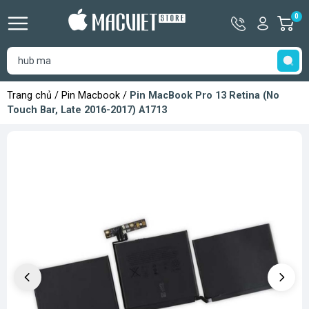
Hotline
Tài
0
G
09366333
khoản
h
Hello,
T
Khách
t
Trang chủ
/
Pin Macbook
/
Pin MacBook Pro 13 Retina (No
Touch Bar, Late 2016-2017) A1713