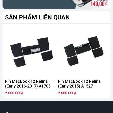
SẢN PHẨM LIÊN QUAN
Pin MacBook 12 Retina
Pin MacBook 12 Retina
P
(Early 2016-2017) A1705
(Early 2015) A1527
2.000.000₫
2.000.000₫
1