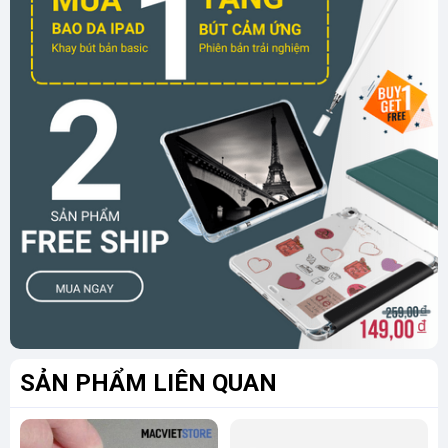
Ốc vít trên Macbook dùng để siết chặt các thành phần linh kiện
bên trong vào thân máy giúp giữ các linh kiện theo đúng như vị
trí của nhà sản xuất. Thế nhưng, trong quá trình sử dụng, Pin
Macbook bị phồng lên làm cho các ốc vít bung ra và rơi mất
hoặc có thể khi sửa chữa bạn có thể làm mất các ốc vít trên
máy Macbook. Đó chính là một trong những lý do mà bạn nên
thay thế ốc vít mới cho Macbook.
3. Cách nhận biết ốc vít chất lượng
SẢN PHẨM LIÊN QUAN