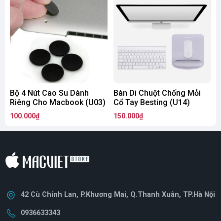
Bộ 4 Nút Cao Su Dành
Bàn Di Chuột Chống Mỏi
Riêng Cho Macbook (U03)
Cổ Tay Besting (U14)
100.000₫
150.000₫
1
Sét 10 Ốc Vít Cho Macbook nguyên lớp sơn mới 100% được
làm từ thép không gỉ và hợp kim nhôm. Khi bạn mua ốc vít cho
42 Cù Chính Lan, P.Khương Mai, Q.Thanh Xuân, TP.Hà Nội
Macbook hãy kiểm tra ốc nếu còn nguyên lớp sơn chính là ốc
0936633343
vít mới chưa được sử dụng lần nào. Ngoài ra để tránh làm