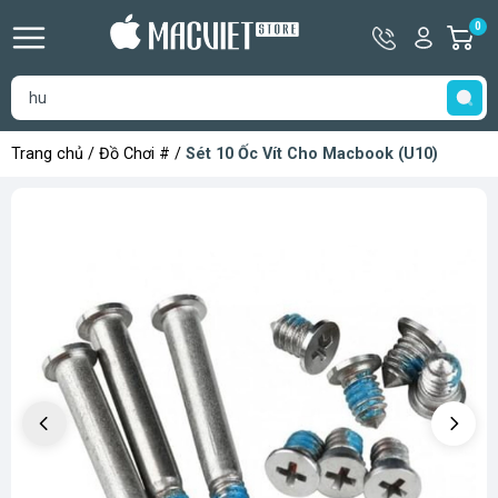
Hotline
Tài
0
G
09366333
khoản
h
Hello,
T
Khách
t
Trang chủ
/
Đồ Chơi #
/
Sét 10 Ốc Vít Cho Macbook (U10)