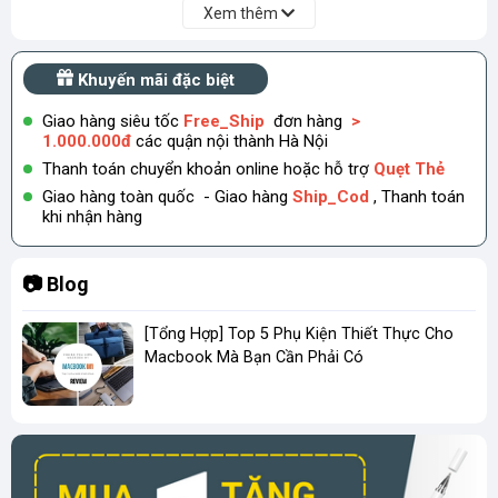
Xem thêm
dễ dàng lắp đặt.
2. Sét 10 ốc vít giúp định vị các linh kiện bên trong
Khuyến mãi đặc biệt
Macbook
Giao hàng siêu tốc
Free_Ship
đơn hàng
>
1.000.000đ
các quận nội thành Hà Nội
Thanh toán chuyển khoản online hoặc hỗ trợ
Quẹt Thẻ
Giao hàng toàn quốc - Giao hàng
Ship_Cod
, Thanh toán
khi nhận hàng
📷 Blog
[Tổng Hợp] Top 5 Phụ Kiện Thiết Thực Cho
Macbook Mà Bạn Cần Phải Có