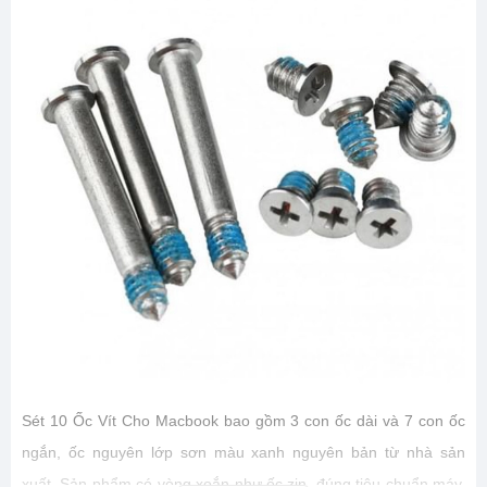
Sét 10 Ốc Vít Cho Macbook bao gồm 3 con ốc dài và 7 con ốc
ngắn, ốc nguyên lớp sơn màu xanh nguyên bản từ nhà sản
xuất. Sản phẩm có vòng xoắn như ốc zin, đúng tiêu chuẩn máy,